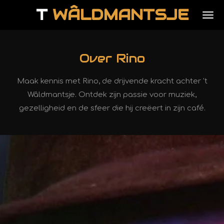
T
WÂLDMANTSJE
Ga
direct
naar
de
Over Rino
hoofdinhoud
Maak kennis met Rino, de drijvende kracht achter 't
Wâldmantsje. Ontdek zijn passie voor muziek,
gezelligheid en de sfeer die hij creëert in zijn café.